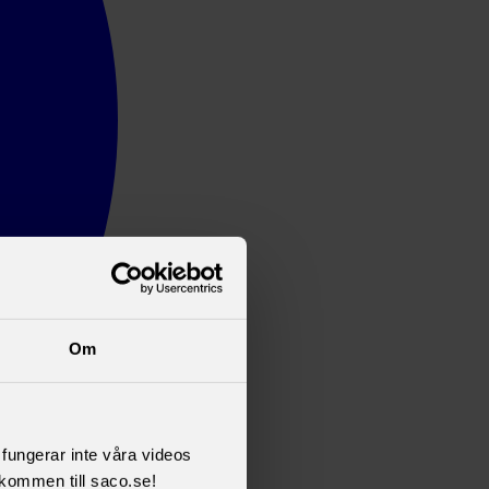
Om
l fungerar inte våra videos
kommen till saco.se!